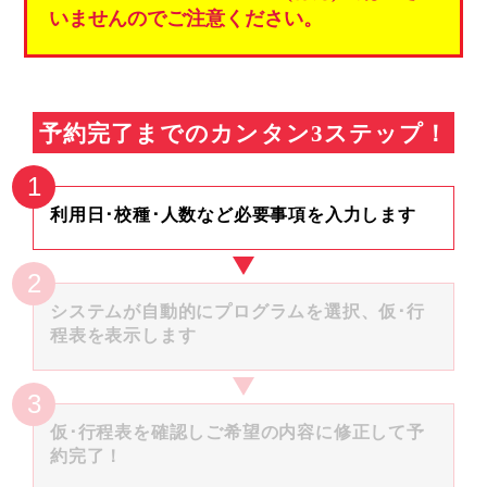
いませんのでご注意ください。
予約完了までのカンタン3ステップ！
利用日･校種･人数など必要事項を入力します
システムが自動的にプログラムを選択、仮･行
程表を表示します
仮･行程表を確認しご希望の内容に修正して予
約完了！