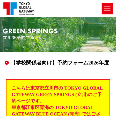
予約する
【学校関係者向け】予約フォーム2026年度
こちらは東京都立川市の TOKYO GLOBAL
GATEWAY GREEN SPRINGS (立川)のご予
約ページです。
東京都江東区青海の TOKYO GLOBAL
GATEWAY BLUE OCEAN (青海) ではござ