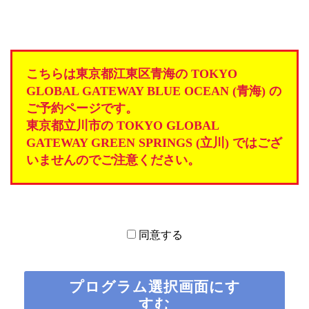
3. 申込者及び利用者は、当社提供情報を、当社の事前の承諾を
得ることなく、利用者による私的使用または利用者のための学校
における振り返り授業以外の目的で使用（複製、頒布、公衆送
信、放送、販売、貸与、改変等の行為を含みますが、これらに限
られません）することはできません。違反者は、著作権法によっ
こちらは東京都江東区青海の TOKYO
て罰せられます。
GLOBAL GATEWAY BLUE OCEAN (青海) の
第6条（利用申込み）
ご予約ページです。
1. 申込者は、本規約のすべてを承認のうえ、当社所定の手続に
東京都立川市の TOKYO GLOBAL
従って本サイトのWEB上で本サービスの利用申込みを行うものと
GATEWAY GREEN SPRINGS (立川) ではござ
します。利用申込みにあたっては真実かつ正確な情報を記載する
いませんのでご注意ください。
ものとします。
2. 申込者の利用申込みを当社が承諾した時点で、申込者と当社
との間に、本サービス利用契約が成立するものとします。当社は
当社所定の方法で、利用申込みを承諾した旨を申込者に通知する
ものとします。
3. 当社は、申込者が次の各号のいずれかに該当する場合には、
同意する
当社の判断によって、利用申込みを承諾しないことができるもの
とします。また、いったん当社が利用申込みを承諾した場合であ
っても、その後、申込者が次の各号のいずれかに該当することが
プログラム選択画面にす
判明した場合には、当社は、当社の判断によって、承諾を撤回で
きるものとします。この場合において、申込者または利用者が何
すむ