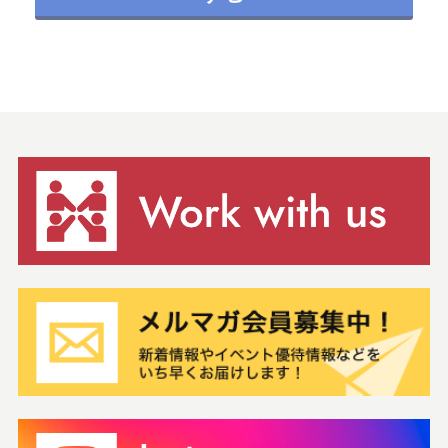
らかの不利益または損害を被った場合であっても、当社は一切責
任を負いません。
① 申込者が、申込時に虚偽の事項を申告した場合。
② その他申込を承諾することが、当社の業務遂行上または技術上
不適当と判断した場合。
4. 当社は、申込者に対して通信手段を用いて新サービスの告
知、当社または第三者の商品・サービスに関する広告配信、本サ
ービス運営上の事務連絡、その他情報の提供を行います。但し、
申込者が情報の提供を希望しない旨を、当社所定の方法で通知し
た場合には、本サービス提供のために必要な場合を除いて、情報
の提供を行わないものとします。
5. 申込者は、本サービスの利用資格を第三者に譲渡、貸与する
ことはできません。
第7条（申込情報、利用情報の取扱）
1. 申込者及び利用者は、利用申込みの際に記載した情報（以下
「申込情報」といいます）、及び利用者が利用したサービスに関
する情報（以下「利用情報」といいます）が、当社のデータベー
スに登録されることを承諾します。
2. 申込者は、申込情報に変更が生じた場合、速やかに当社所定
の変更手続を行うものとします。
3. 当社は、申込情報及び利用情報を、本施設の管理・運営及び
本サービス提供並びに前条第3項に定める情報提供の目的のために