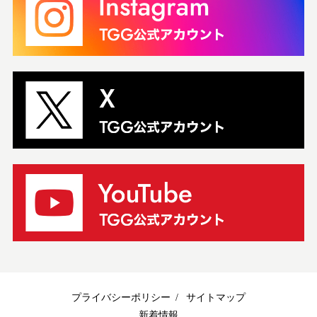
使用できるものとします。
4. 当社は、申込情報及び利用情報を、利用者個人が特定できな
い統計データ等の資料としたうえで、当社の事業のために、自由
に利用できるものとします（東京都への事業報告に利用する場合
を含みますがこれに限られません）。
5. 当社は、申込情報及び利用情報を、利用者個人が特定できる
状態で第三者に開示しないものとします。但し、次の各号に定め
る場合は、この限りではないものとします。
① 利用者の同意がある場合。
② 法令により開示を求められた場合。
③ 本サービスに関連する資料の発送を第三者に委託するため等、
本サービスを提供するため必要である場合。
6. 申込者及び利用者は、利用情報について当社に保存義務がな
いことを認識し、必要な利用情報については自らの責任で適宜バ
ックアップをとるものとします。
7. 申込情報の取扱いについては、当社のプライバシーポリシー
をご参照ください。
第8条（当社による解除等）
1.当社は、以下の場合、何等の催告をすることなく本サービス利
用契約を解除できるものとします。
プライバシーポリシー
サイトマップ
①申込者または利用者が第16条または第19条に違反すると当社が
新着情報