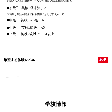
※ほとんど意思疎通ができないが簡単な単語は聞き取れる
+
■初級
…英検5級未満、A0
※簡単な単語が聞き取れ最低限の意思が伝えられる
■中級 …英検3～5級、A1
+
■中級
…英検準2級、A2
■上級 …英検2級以上、B1以上
希望する体験レベル
学校情報