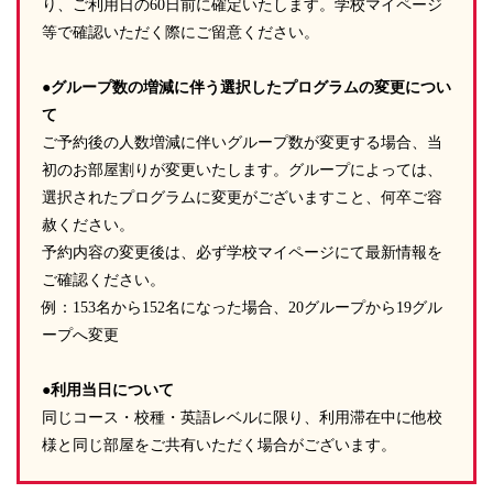
り、ご利用日の60日前に確定いたします。学校マイページ
第4条（本規約の変更）
等で確認いただく際にご留意ください。
1. 当社は、当社の裁量により本規約を変更できるものとしま
す。
●グループ数の増減に伴う選択したプログラムの変更につい
2. 当社は、前項による本規約の変更にあたり、変更後の本規約
の効力発生日の1か月前 までに、本規約を変更する旨、および変
て
更後の本規約の内容とその効力発生日を、本サイトに掲示し、ま
ご予約後の人数増減に伴いグループ数が変更する場合、当
たは申込者に電子メールで通知します。
初のお部屋割りが変更いたします。グループによっては、
3. 変更後の本規約の効力発生日以降に、申込者が本サービスを
選択されたプログラムに変更がございますこと、何卒ご容
利用したときは、申込者は、本規約の変更に同意したものとみな
します。
赦ください。
予約内容の変更後は、必ず学校マイページにて最新情報を
第5条（当社提供情報）
ご確認ください。
1. 当社が本サービスに関連して提供するすべての情報（活動内
例：153名から152名になった場合、20グループから19グル
容、教育プログラム、テキストその他の教材、提供資料、記事、
写真、イラスト類、画像、映像を含みますがこれらに限られませ
ープへ変更
ん。以下「当社提供情報」といいます）に関する、著作権（著作
権法第27条及び第28条に定める権利を含みます。以下同じ）その
●利用当日について
他の知的財産権及び保護されるべき法的権利は、当社または当社
同じコース・校種・英語レベルに限り、利用滞在中に他校
への許諾者に帰属します。
2. 当社は、当社提供情報について、その完全性、正確性、有用
様と同じ部屋をご共有いただく場合がございます。
性、特定目的適合性、第三者の権利の非侵害性等を一切、保証せ
ず、またこれらを調査する義務を負わないものとします。