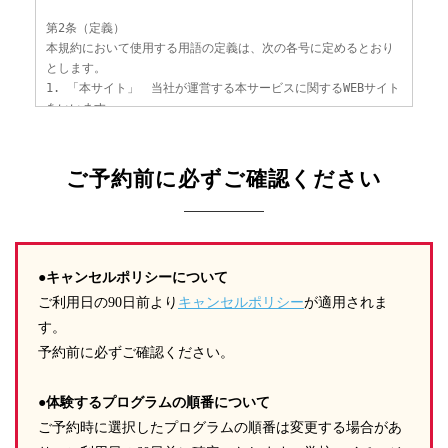
第2条（定義）
本規約において使用する用語の定義は、次の各号に定めるとおり
とします。
1. 「本サイト」 当社が運営する本サービスに関するWEBサイト
をいいます。
2. 「本サービス」 当社が運営する体験型英語学習施設「TOKYO
GLOBAL GATEWAY」において提供するすべてのサービスをいいま
す。なお、本サービスの具体的内容は、当社が定めるものとしま
ご予約前に必ずご確認ください
す。
3. 「申込者」 本サービスの利用の申込みを行い、当社との間
で本サービス利用契約を締結した学校をいいます。
4. 「利用者」 申込者に所属する職員、生徒等であって、実際
に本サービスを利用するすべての方をいいます。
●キャンセルポリシーについて
5. 「本サービス利用契約」 当社と申込者との間で締結され
ご利用日の90日前より
キャンセルポリシー
が適用されま
る、本サービスの利用に関する契約をいいます。
す。
第3条（本規約の範囲）
予約前に必ずご確認ください。
1. 当社が本規約に付帯関連して別途定める諸規約（以下「諸規
約」といいます）はそれぞれ本規約を構成するものとします。
●体験するプログラムの順番について
2. 本規約の規定と、諸規約の規定とが異なる場合には、後者の
ご予約時に選択したプログラムの順番は変更する場合があ
規定が優先して適用されるものとします。