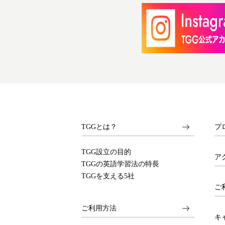
TGGとは？
プ
TGG設立の目的
ア
TGGの英語学習法の特長
TGGを支える5社
ご
ご利用方法
キ