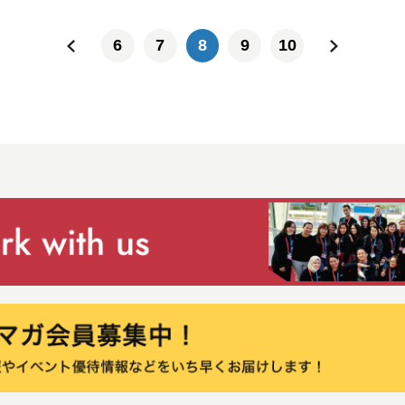
‹
6
7
8
9
10
›